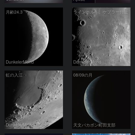
月齢24.3
ラインホルト、ケプラー付近
DunkelerMond
DunkelerMond
虹の入江
08/09の月
DunkelerMond
天文バカボン町田支部