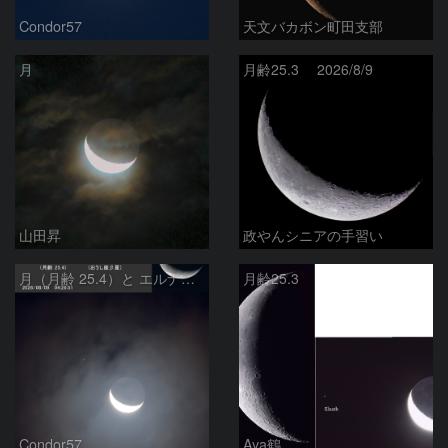
Condor57
天文バカボン町田支部
月
月齢25.3 2026/8/9
山田昇
政やんシニアの手習い
月（月齢 25.4）と エルナト（おうし座β星）
月齢25.3
Condor57
Aya鶴