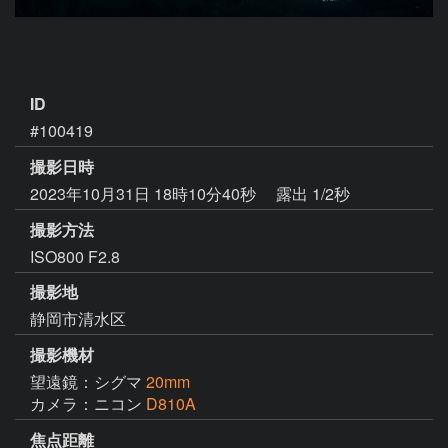
ID
#100419
撮影日時
2023年10月31日 18時10分40秒
露出 1/2秒
撮影方法
ISO800 F2.8
撮影地
静岡市清水区
撮影機材
望遠鏡：シグマ
20mm
カメラ：ニコン
D810A
焦点距離