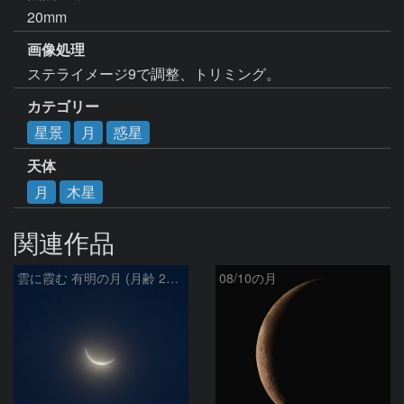
20mm
画像処理
ステライメージ9で調整、トリミング。
カテゴリー
星景
月
惑星
天体
月
木星
関連作品
雲に霞む 有明の月 (月齢 26.4)
08/10の月