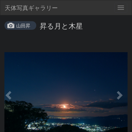
天体写真ギャラリー
Togg
navig
昇る月と木星
山田昇