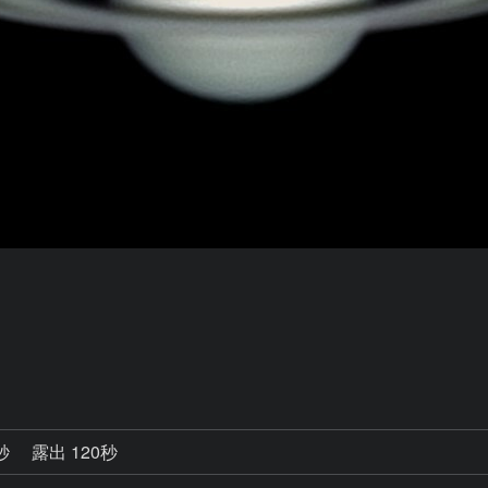
4秒
露出 120秒