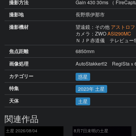
撮影方法
Gain 430 30ms （ FireCap
撮影地
長野県伊那市
撮影機材
望遠鏡：その他
アストロフィ
カメラ：ZWO
ASI290MC
ＮＪＰ赤道儀　テレビュー5
焦点距離
6850mm
画像処理
AutoStakkert!2　RegiStaｘ
カテゴリー
惑星
特集
2023年 土星
天体
土星
関連作品
土星 2026/08/04
8月7日未明の土星