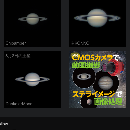
Chibamber
K-KONNO
PR
8月2日の土星
DunkelerMond
llow