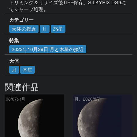
トリミング＆リサイズ後TIFF保存。SILKYPIX DS9に
てシャープ処理。
カテゴリー
天体の接近
月
惑星
特集
2023年10月29日 月と木星の接近
天体
月
木星
関連作品
08/07の月
月、2026/8/7