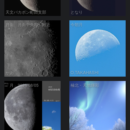
天文バカボン町田支部
となり
月面「月面中央部」附近
今朝月
かあ
O.TAKAHASHI
「月」2026/08/05
極北・天地輝彩