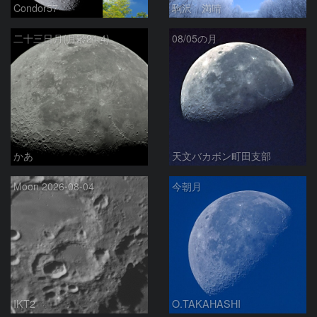
Condor57
駒沢 満晴
二十三日月(月齢21.4)
08/05の月
かあ
天文バカボン町田支部
Moon 2026-08-04
今朝月
IKT2
O.TAKAHASHI