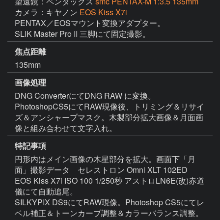
望遠鏡：ペンタックス
smc PENTAX-M 1:3.5 135mm
カメラ：キヤノン
EOS Kiss X7i
PENTAX／EOSマウント変換アダプター。

SLIK Master Pro II 三脚にて固定撮影。
焦点距離
135mm
画像処理
DNG ConverterにてDNG RAW に変換。
PhotoshopCS5にてRAW現像後、トリミング＆リサイ
ズ＆アンシャープマスク。木製部分拡大画像＆月面画
像と組み合わせて文字入れ。
特記事項
円形内はメイン画像の木星部分を拡大。画面下「月
面」撮影データ　セレストロン Omni XLT 102ED 
EOS Kiss X7i ISO 100 1/250秒 アストロLN6E(改)赤道
儀にて自動追尾。

SILKYPIX DS9にてRAW現像。Photoshop CS5にてレ
ベル補正＆トーンカーブ調整＆カラーバランス調整。