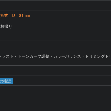
S屈折式 D：81mm
1枚撮り
るさコントラスト・トーンカーブ調整・カラーバランス・トリミングト
星の接近