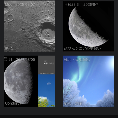
Moon 2026-08-07
月齢23.3 2026/8/7
IKT2
政やんシニアの手習い
「月」2026/08/05
極北・天地輝彩
Condor57
駒沢 満晴