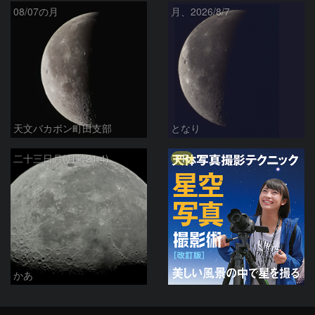
08/07の月
月、2026/8/7
天文バカボン町田支部
となり
PR
二十三日月(月齢21.4)
かあ