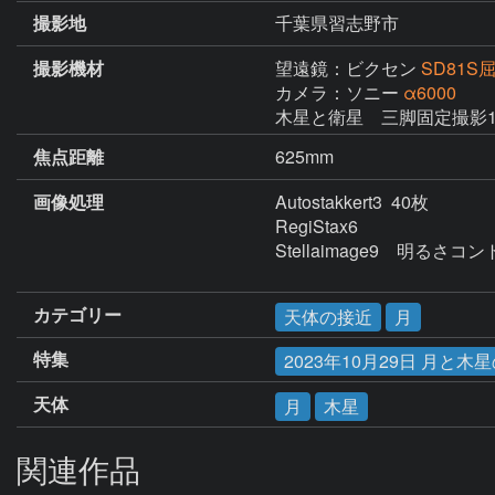
撮影地
千葉県習志野市
撮影機材
望遠鏡：ビクセン
SD81
カメラ：ソニー
α6000
木星と衛星　三脚固定撮影
焦点距離
625mm
画像処理
Autostakkert3  40枚

RegiStax6

Stellaimage9　明
カテゴリー
天体の接近
月
特集
2023年10月29日 月と木
天体
月
木星
関連作品