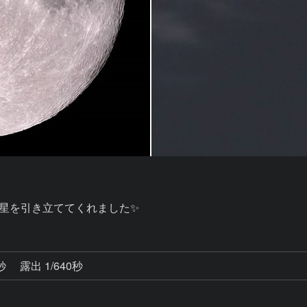
0秒
露出 1/640秒