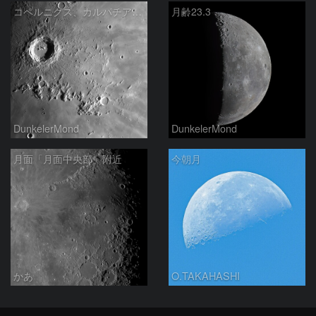
コペルニクス、カルパチア山脈付近
月齢23.3
DunkelerMond
DunkelerMond
月面「月面中央部」附近
今朝月
かあ
O.TAKAHASHI