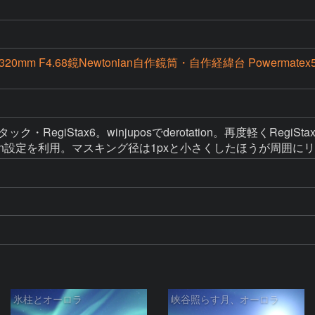
 320mm F4.68鏡Newtonian自作鏡筒・自作経緯台 Powermatex5 Ba
%をスタック・RegiStax6。winjuposでderotation。再度軽くReg
orrection設定を利用。マスキング径は1pxと小さくしたほう
氷柱とオーロラ
峡谷照らす月、オーロラ