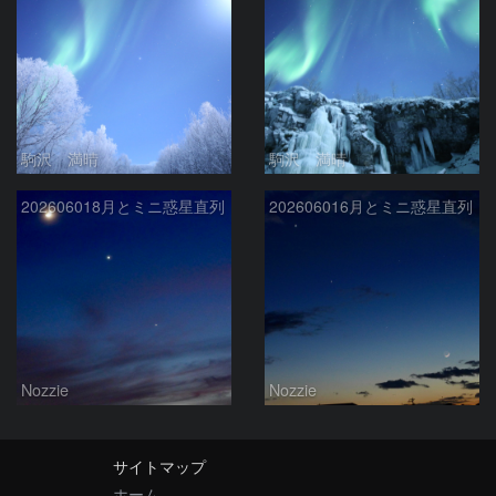
駒沢 満晴
駒沢 満晴
202606018月とミニ惑星直列
202606016月とミニ惑星直列
Nozzie
Nozzie
サイトマップ
ホーム