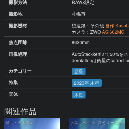
撮影方法
RAW8設定
撮影地
札幌市
撮影機材
望遠鏡：その他
自作 Kasai
カメラ：ZWO
ASI662MC
焦点距離
8620mm
画像処理
AutoStackkert!3 で50
derotationは衛星のc
カテゴリー
惑星
特集
2023年 木星
天体
木星
関連作品
極北・天地輝彩
氷瀑、氷柱上に舞うオーロラ