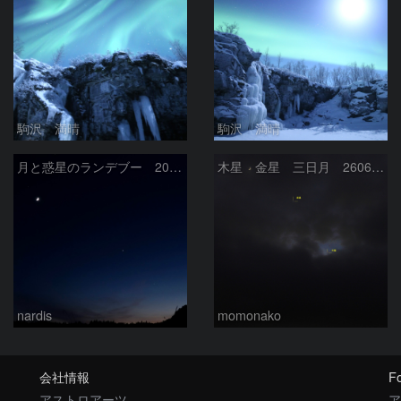
駒沢 満晴
駒沢 満晴
月と惑星のランデブー 2026/06/19
木星 金星 三日月 260618
nardis
momonako
会社情報
Fo
アストロアーツ
ア