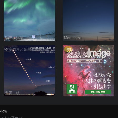
駒沢 満晴
Morimoto
PR
夕空の月と金星・木星・水星の接近 2026/6/18
豊田 敏
llow
ストロアーツ