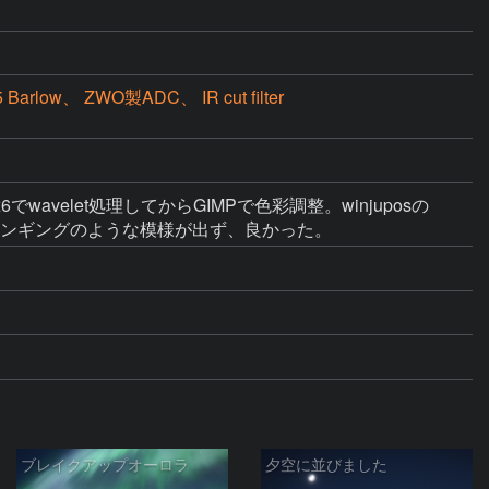
rlow、 ZWO製ADC、 IR cut filter
iStax6でwavelet処理してからGIMPで色彩調整。winjuposの
が周囲にリンギングのような模様が出ず、良かった。
ブレイクアップオーロラ
夕空に並びました