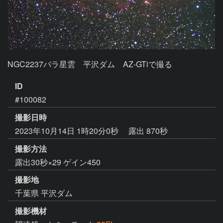
NGC2237バラ星雲　平沢ダム　AZ-GTiで撮る
ID
#100082
撮影日時
2023年10月14日 1時20分0秒
露出 870秒
撮影方法
露出30秒×29 ゲイン450
撮影地
千葉県 平沢ダム
撮影機材