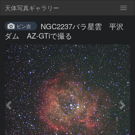
天体写真ギャラリー
Togg
navig
NGC2237バラ星雲 平沢
ピン吉
ダム AZ-GTiで撮る