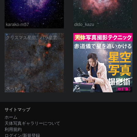
karako-m57
dido_kazu
PR
クリスマス星団、バラ星雲からかもめ星雲付近の星空
水っち
サイトマップ
ホーム
天体写真ギャラリーについて
利用規約
ログイン/新規登録