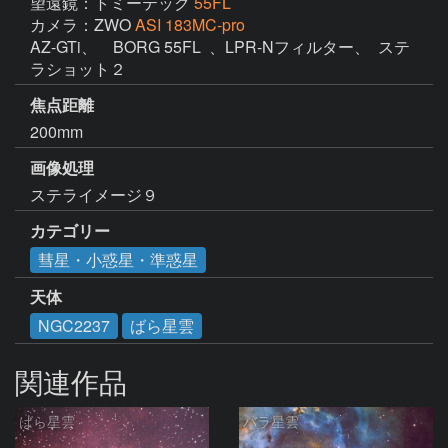
望遠鏡：トミーテック
55FL
カメラ：ZWO
ASI 183MC-pro
AZ-GTi、　BORG 55FL  、LPR-Nフィルター、  ステ
ラショット２
焦点距離
200mm
画像処理
ステライメージ９　
カテゴリー
彗星・小惑星・準惑星
天体
NGC2237
ばら星雲
関連作品
ばら星雲
バラ星雲