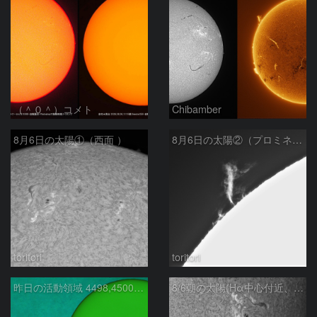
（＾０＾）コメト
Chibamber
8月6日の太陽①（西面 ）
8月6日の太陽②（プロミネン北東縁 ）
toritori
toritori
昨日の活動領域 4498,4500：2026/08/05
8/6朝の太陽(Hα中心付近、4498、4502付近)