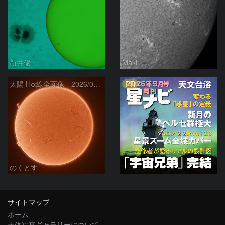
新井優
Maki
PR
太陽 Hα線全面像 2026/08/06
のくとす
サイトマップ
ホーム
天体写真ギャラリーについて