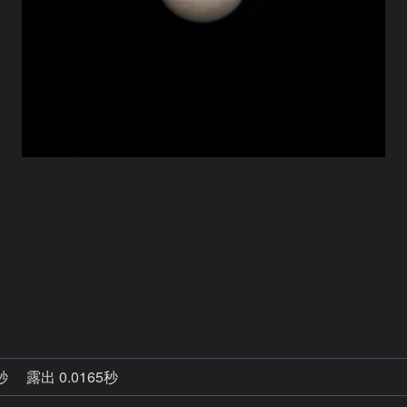
0秒
露出 0.0165秒