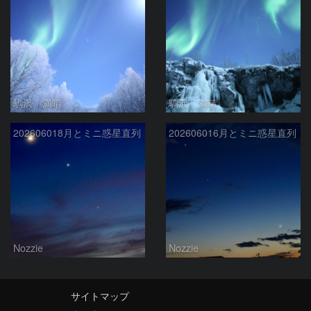
駒沢 満晴
駒沢 満晴
202606018月とミニ惑星直列
202606016月とミニ惑星直列
Nozzie
Nozzie
サイトマップ