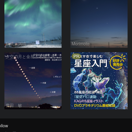
駒沢 満晴
Morimoto
PR
夕空の月と金星・木星・水星の接近 2026/6/18
豊田 敏
llow