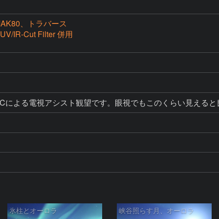
 MAK80、トラバース
V/IR-Cut Filter 併用
SI224MCによる電視アシスト観望です。眼視でもこのくらい見
氷柱とオーロラ
峡谷照らす月、オーロラ