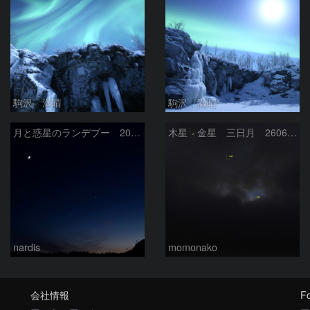
駒沢 満晴
駒沢 満晴
月と惑星のランデブー 2026/06/19
木星 金星 三日月 260618
nardis
momonako
会社情報
Fo