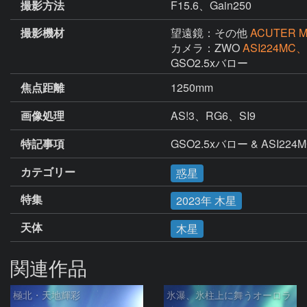
撮影方法
F15.6、Gain250
撮影機材
望遠鏡：その他
ACUTER
カメラ：ZWO
ASI224MC、U
GSO2.5xバロー
焦点距離
1250mm
画像処理
AS!3、RG6、SI9
特記事項
GSO2.5xバロー & A
カテゴリー
惑星
特集
2023年 木星
天体
木星
関連作品
極北・天地輝彩
氷瀑、氷柱上に舞うオーロラ