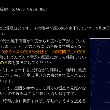
 Ostro, NASA, JPL）
12等級ほどです。その後やぎ座の東を南下していき、9月20
う。
20時の地平高度が30度から10度へと下がっていく
しましょう。このころには9等級まで明るくなっ
～3分で木星の視直径分ほど、約2時間で月の視直
間にもどんどんと背景の恒星に対して移動してい
の星図
を参考にしてください。
さらにスピードを上げながら移動し、地球に最接
5日ごろから、今度は明け方の東の空で見られるよ
まいます。
でしょう。星図を参考にして周りの恒星と見比べな
いくので確認はさほど難しくないはずです。
ら1時間おきに撮影すれば、移動のようすを捉える