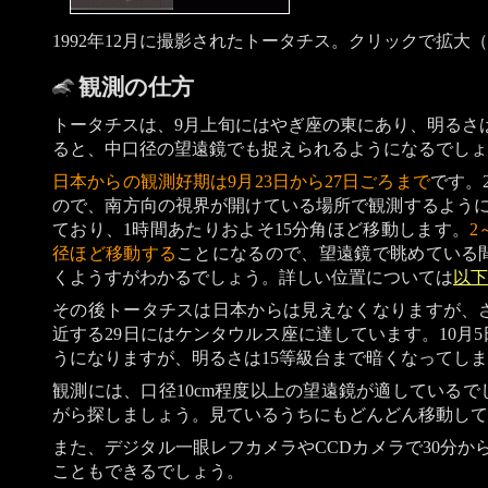
1992年12月に撮影されたトータチス。クリックで拡大（提供：S.
観測の仕方
トータチスは、9月上旬にはやぎ座の東にあり、明るさは
ると、中口径の望遠鏡でも捉えられるようになるでしょ
日本からの観測好期は9月23日から27日ごろまで
です。
ので、南方向の視界が開けている場所で観測するように
ており、1時間あたりおよそ15分角ほど移動します。
2
径ほど移動する
ことになるので、望遠鏡で眺めている
くようすがわかるでしょう。詳しい位置については
以下
その後トータチスは日本からは見えなくなりますが、
近する29日にはケンタウルス座に達しています。10月
うになりますが、明るさは15等級台まで暗くなってし
観測には、口径10cm程度以上の望遠鏡が適している
がら探しましょう。見ているうちにもどんどん移動して
また、デジタル一眼レフカメラやCCDカメラで30分か
こともできるでしょう。