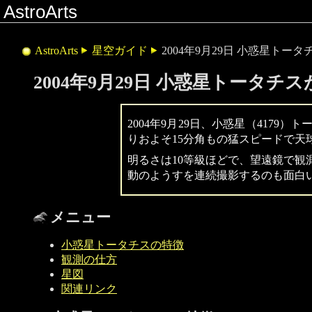
AstroArts
AstroArts
星空ガイド
2004年9月29日 小惑星トー
2004年9月29日 小惑星トータチ
2004年9月29日、小惑星（417
りおよそ15分角もの猛スピードで天
明るさは10等級ほどで、望遠鏡で観
動のようすを連続撮影するのも面白
メニュー
小惑星トータチスの特徴
観測の仕方
星図
関連リンク