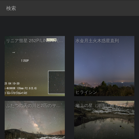
検索
リニア彗星 252P/LINEAR (2016)
水金月土火木惑星直列
ヒライシン
ヒライシン
ふたつの天の川と2匹のサソリ
地上の星（湖面に映る天の川）