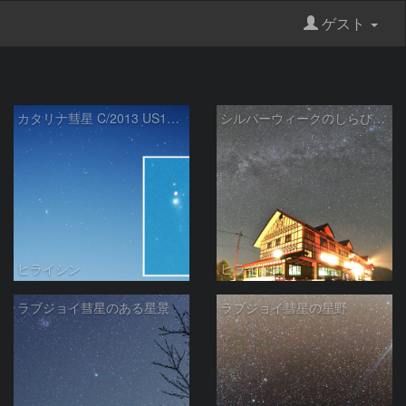
ゲスト
カタリナ彗星 C/2013 US10 Catalina
シルバーウィークのしらびそ高原
ヒライシン
ヒライシン
ラブジョイ彗星のある星景
ラブジョイ彗星の星野