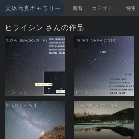
天体写真ギャラリー
新着
カテゴリー
特集
ヒライシン さんの作品
252P/LINEAR (2016)
252P/LINEAR (2016)
ヒライシン
ヒライシン
御所桜と天の川
水面に映し出される星