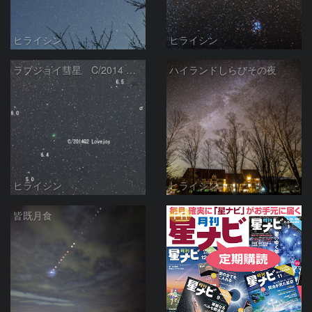
ヒライシン
ヒライシン
ラブジョイ彗星 C/2014 Q2 Lovejoy
ハイランドしらびその夜
ヒライシン
ヒライシン
PR
皆既月食