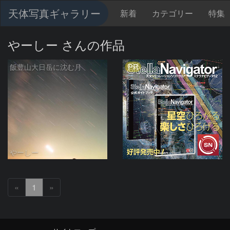
天体写真ギャラリー
新着
カテゴリー
特集
やーしー さんの作品
PR
飯豊山大日岳に沈む月
やーしー
«
1
»