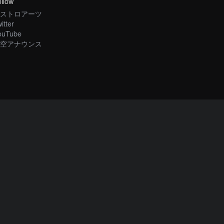
llow
ストロアーツ
itter
ouTube
空アナウンス