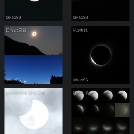
takao96
takao96
日食の風景
第3接触
takao96
takao96
2019/01/06 部分日食
皆既月食