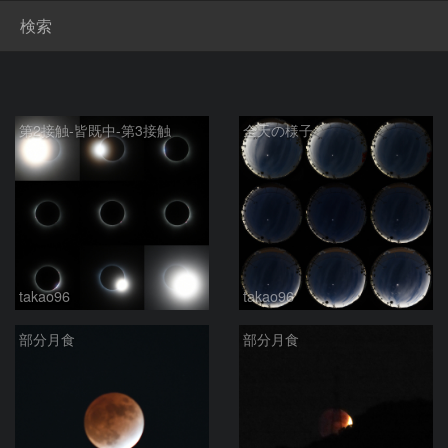
検索
第2接触-皆既中-第3接触
全天の様子
takao96
takao96
部分月食
部分月食