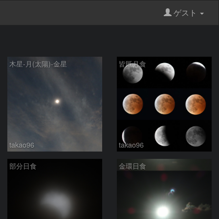
ゲスト
木星-月(太陽)-金星
皆既月食
takao96
takao96
部分日食
金環日食