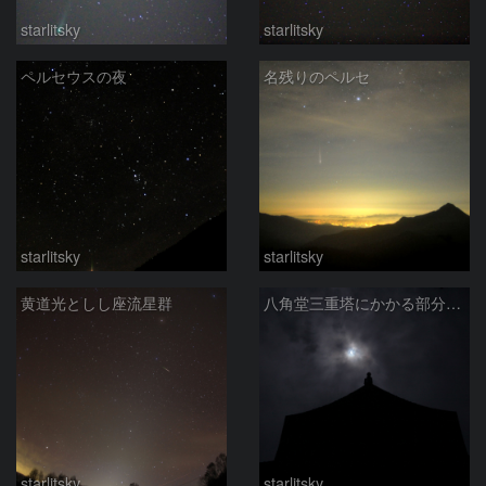
starlitsky
starlitsky
ペルセウスの夜
名残りのペルセ
starlitsky
starlitsky
黄道光としし座流星群
八角堂三重塔にかかる部分日食
starlitsky
starlitsky