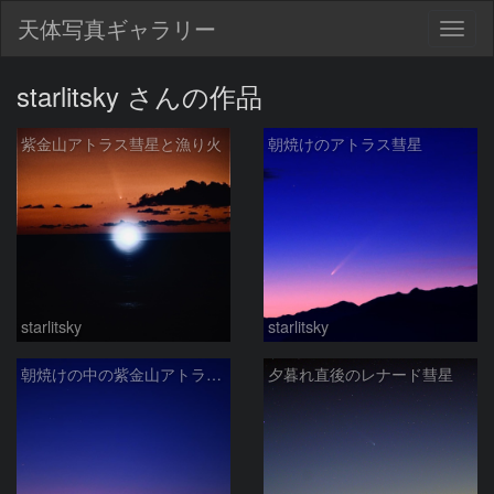
天体写真ギャラリー
Togg
navig
starlitsky さんの作品
紫金山アトラス彗星と漁り火
朝焼けのアトラス彗星
starlitsky
starlitsky
朝焼けの中の紫金山アトラス彗星
夕暮れ直後のレナード彗星