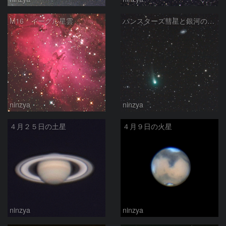
M16 イーグル星雲
パンスターズ彗星と銀河の共演
ninzya
ninzya
４月２５日の土星
４月９日の火星
ninzya
ninzya