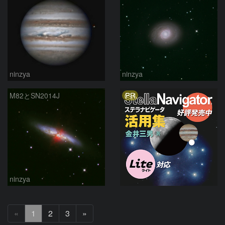
ninzya
ninzya
PR
M82とSN2014J
ninzya
次
«
1
2
3
»
へ