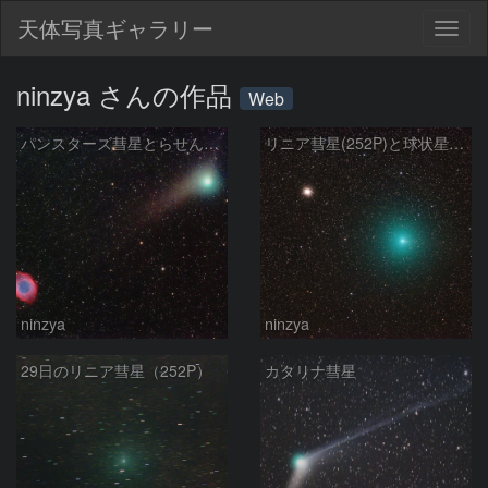
天体写真ギャラリー
Togg
navig
ninzya さんの作品
Web
パンスターズ彗星とらせん状星雲
リニア彗星(252P)と球状星団(M14)
ninzya
ninzya
29日のリニア彗星（252P）
カタリナ彗星