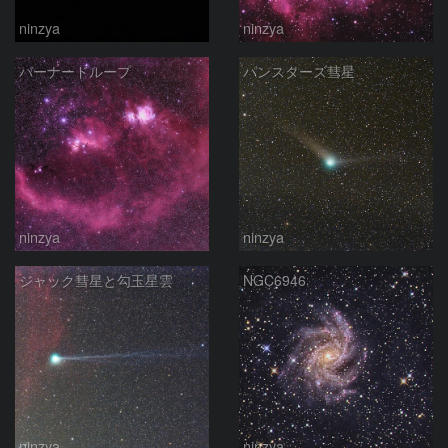
ninzya
ninzya
バーナードループ
パンスターズ彗星
ninzya
ninzya
ジャック彗星と勾玉星雲
NGC6946
ninzya
ninzya