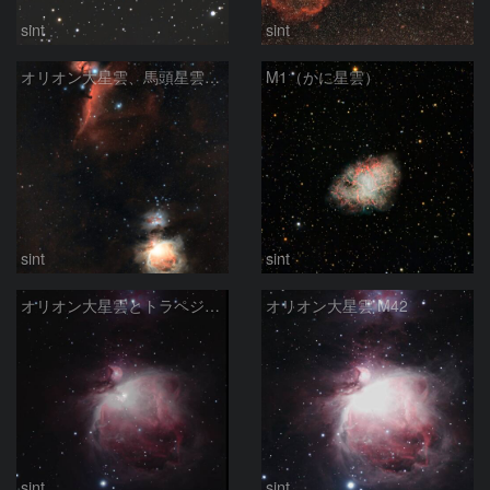
sint
sint
オリオン大星雲、馬頭星雲、燃える木星雲
M1（かに星雲）
sint
sint
オリオン大星雲とトラペジウム
オリオン大星雲 M42
sint
sint