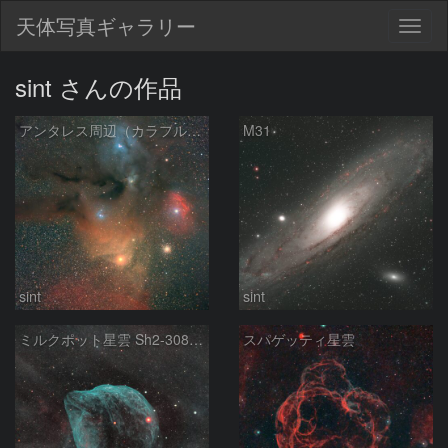
天体写真ギャラリー
Togg
navig
sint さんの作品
アンタレス周辺（カラフルタウン）
M31
sint
sint
ミルクポット星雲 Sh2-308 (HOO合成)
スパゲッティ星雲