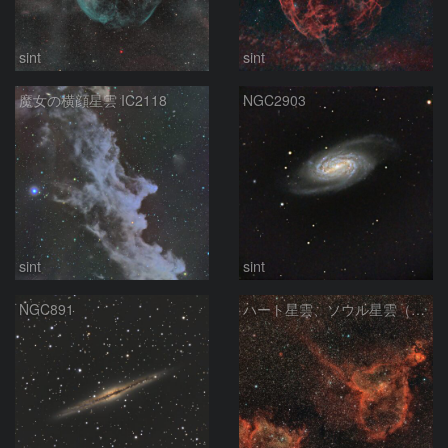
sint
sint
魔女の横顔星雲 IC2118
NGC2903
sint
sint
NGC891
ハート星雲、ソウル星雲（胎児星雲）