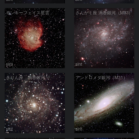
モンキーフェイス星雲
さんかく座 渦巻銀河（M33)
sint
sint
きりん座 渦巻銀河
アンドロメダ銀河（M31）
sint
sint