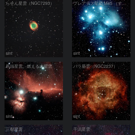
らせん星雲（NGC7293）
プレアデス星団 M45 （すばる）
sint
sint
馬頭星雲、燃える木星雲
バラ星雲（NGC2237）
sint
sint
三裂星雲
干潟星雲