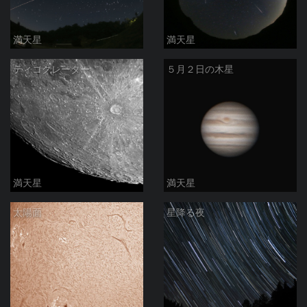
満天星
満天星
ティコクレーター
５月２日の木星
満天星
満天星
太陽面
星降る夜