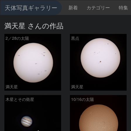
天体写真ギャラリー
新着
カテゴリー
特集
満天星 さんの作品
2／28の太陽
黒点
満天星
満天星
木星とその衛星
10/16の太陽