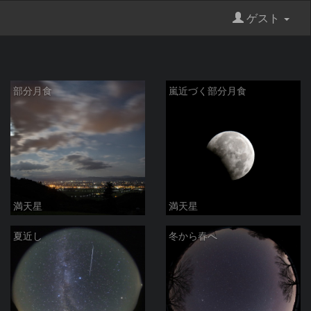
ゲスト
部分月食
嵐近づく部分月食
満天星
満天星
夏近し
冬から春へ