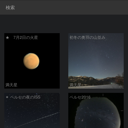
検索
★ 7月2日の火星
初冬の奥羽の山並み
満天星
満天星
✶ ペルセの夜のISS
ペルセ2016