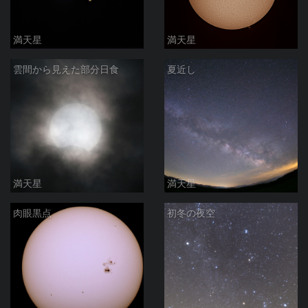
満天星
満天星
雲間から見えた部分日食
夏近し
満天星
満天星
肉眼黒点
初冬の夜空