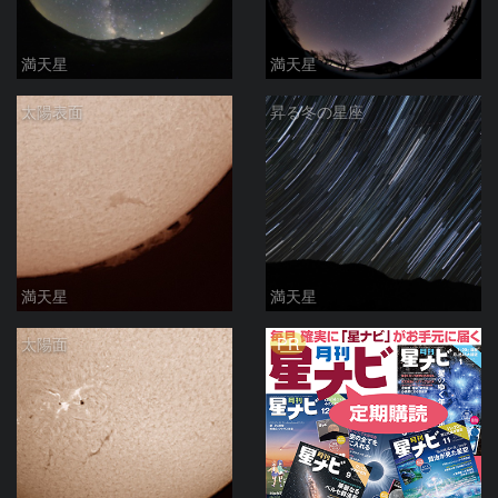
満天星
満天星
太陽表面
昇る冬の星座
満天星
満天星
PR
太陽面