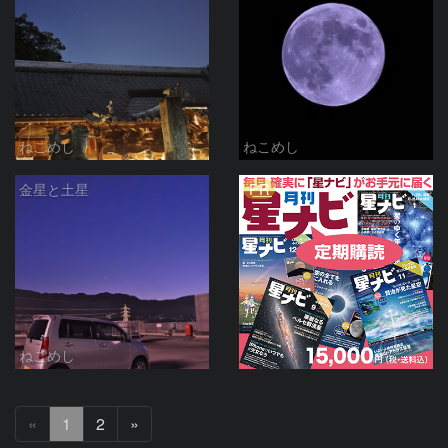
ねこめし
ねこめし
PR
金星と土星
ねこめし
次
«
1
2
»
へ