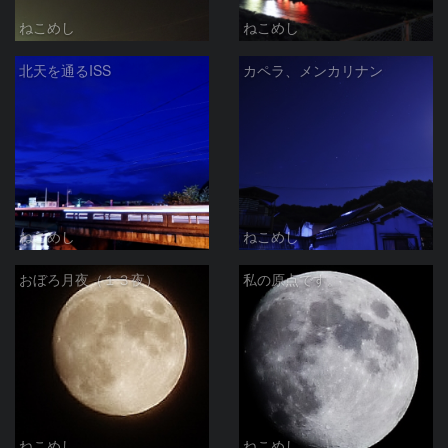
ねこめし
ねこめし
北天を通るISS
カペラ、メンカリナン
ねこめし
ねこめし
おぼろ月夜（１３夜）
私の原点です。
ねこめし
ねこめし