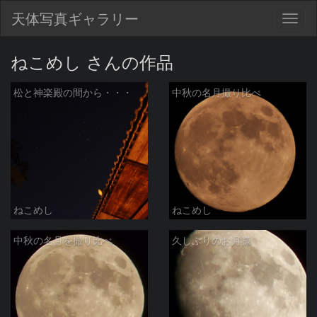
天体写真ギャラリー
Togg
navig
ねこめし さんの作品
松と神楽殿の間から・・・
中秋の名月撮り比べ
ねこめし
ねこめし
中秋の名月を撮り比べ
久しぶりのお月様