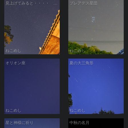
見上げてみると・・・・ Part2
プレアデス星団
ねこめし
ねこめし
オリオン座
夏の大三角形
ねこめし
ねこめし
星と神様に祈り
中秋の名月