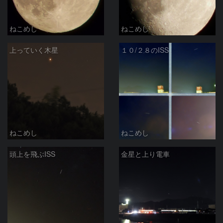
ねこめし
ねこめし
上っていく木星
１０/２８のISS
ねこめし
ねこめし
頭上を飛ぶISS
金星と上り電車