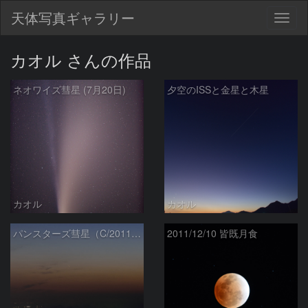
天体写真ギャラリー
Togg
navig
カオル さんの作品
ネオワイズ彗星 (7月20日)
夕空のISSと金星と木星
カオル
カオル
パンスターズ彗星（C/2011 L4） 3月11日
2011/12/10 皆既月食