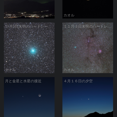
カオル
カオル
11月3日未明のハートレー彗星
１１月３日未明のハートレー彗星
カオル
カオル
月と金星と水星の接近
４月１６日の夕空