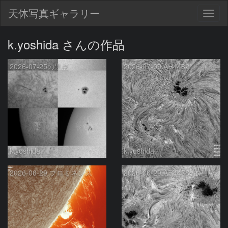
天体写真ギャラリー
Togg
navig
k.yoshida さんの作品
2026-07-25の黒点
2026-07-09 AR4482
k.yoshida
k.yoshida
2026-06-29 プロミネンス
2026-06-29 AR4478