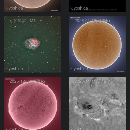
k.yoshida
k.yoshida
かに星雲 M1
2026-01-12太陽Hα
k.yoshida
k.yoshida
2025-12-30太陽Hα
2025-11-11AR4274
k.yoshida
k.yoshida