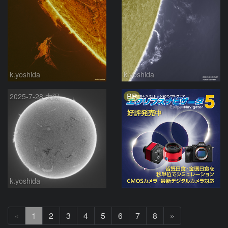
k.yoshida
k.yoshida
PR
2025-7-28 太陽
k.yoshida
次
«
1
2
3
4
5
6
7
8
»
へ