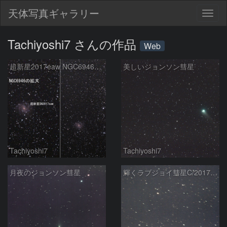
天体写真ギャラリー
Togg
navig
Tachiyoshi7 さんの作品
Web
超新星2017eaw NGC6946に出現
美しいジョンソン彗星
Tachiyoshi7
Tachiyoshi7
月夜のジョンソン彗星
輝くラブジョイ彗星C/2017E4