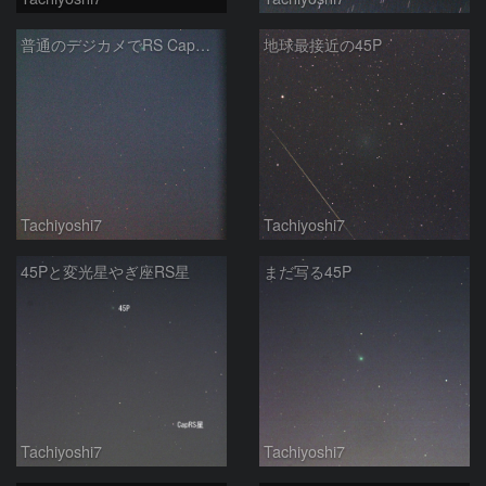
普通のデジカメでRS Capと45P
地球最接近の45P
Tachiyoshi7
Tachiyoshi7
45Pと変光星やぎ座RS星
まだ写る45P
Tachiyoshi7
Tachiyoshi7