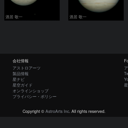
酒居 敬一
酒居 敬一
会社情報
Fo
アストロアーツ
ア
製品情報
Tw
星ナビ
Y
星空ガイド
星
オンラインショップ
プライバシー・ポリシー
Copyright ©
AstroArts Inc
. All rights reserved.