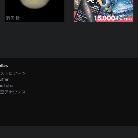
酒居 敬一
llow
ストロアーツ
itter
ouTube
空アナウンス