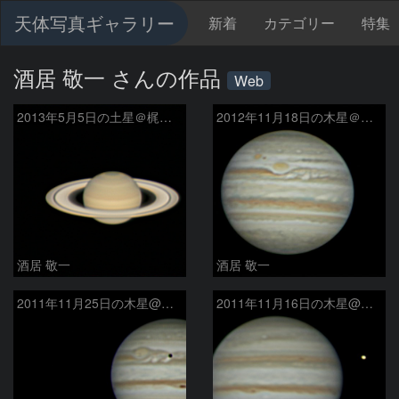
天体写真ギャラリー
新着
カテゴリー
特集
酒居 敬一 さんの作品
Web
2013年5月5日の土星＠梶ヶ森山頂
2012年11月18日の木星＠梶ヶ森キャンプ場
酒居 敬一
酒居 敬一
2011年11月25日の木星@梶ヶ森
2011年11月16日の木星@梶ヶ森