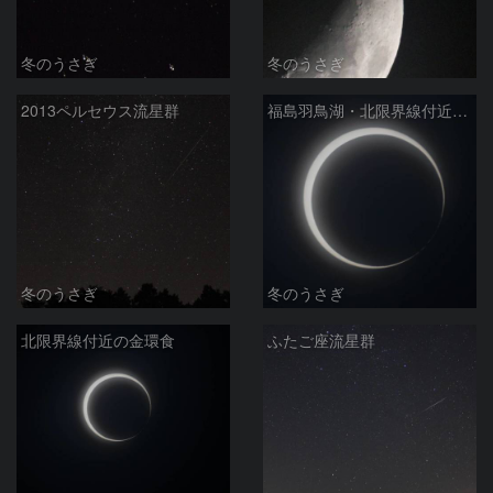
冬のうさぎ
冬のうさぎ
2013ペルセウス流星群
福島羽鳥湖・北限界線付近（北緯37度15分）
冬のうさぎ
冬のうさぎ
北限界線付近の金環食
ふたご座流星群