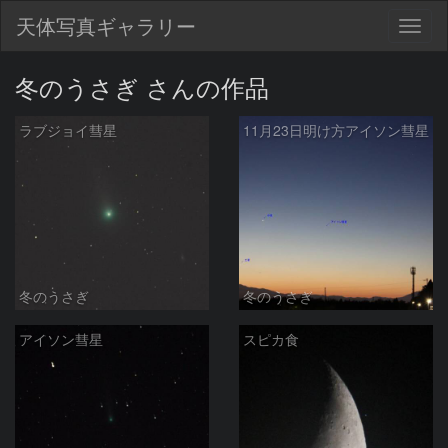
天体写真ギャラリー
Togg
navig
冬のうさぎ さんの作品
ラブジョイ彗星
11月23日明け方アイソン彗星
冬のうさぎ
冬のうさぎ
アイソン彗星
スピカ食