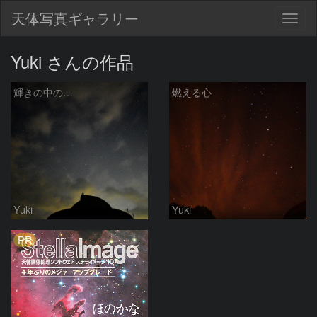
天体写真ギャラリー
Togg
navig
Yuki さんの作品
輝きの中の…
燃える心
Yuki
Yuki
PR