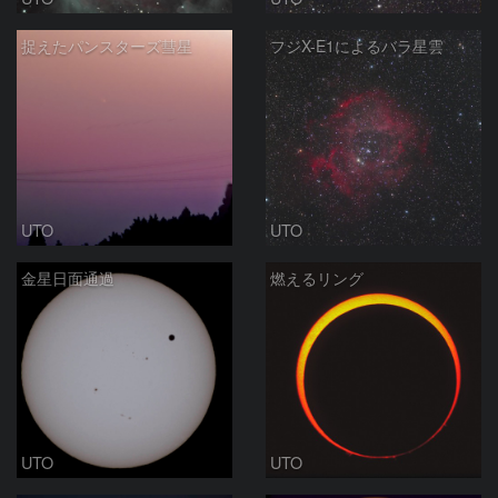
捉えたパンスターズ彗星
フジX-E1によるバラ星雲
UTO
UTO
金星日面通過
燃えるリング
UTO
UTO