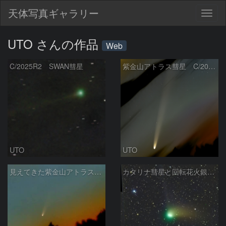
天体写真ギャラリー
Togg
navig
UTO さんの作品
Web
C/2025R2 SWAN彗星
紫金山アトラス彗星 C/2023A3 2024/10/1未明
UTO
UTO
見えてきた紫金山アトラス彗星 C/2023A3
カタリナ彗星と回転花火銀河M101