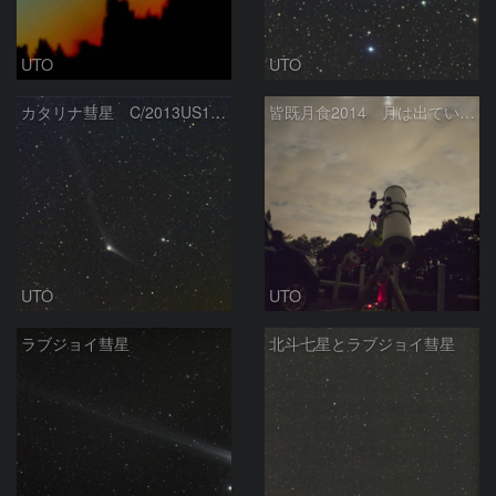
UTO
UTO
カタリナ彗星 C/2013US10 11/29未明
皆既月食2014 月は出ているか？
UTO
UTO
ラブジョイ彗星
北斗七星とラブジョイ彗星