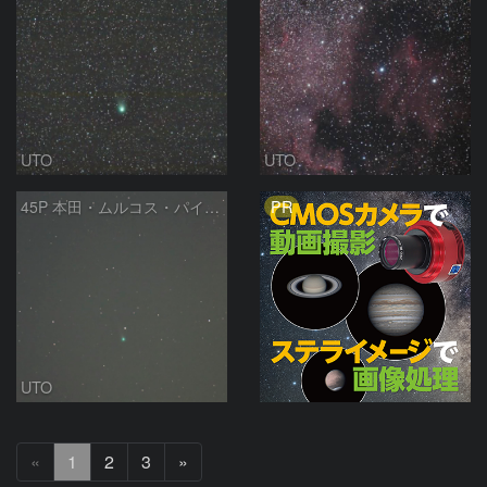
UTO
UTO
PR
45P 本田・ムルコス・パイドゥシャーコヴァー彗星
UTO
次
«
1
2
3
»
へ