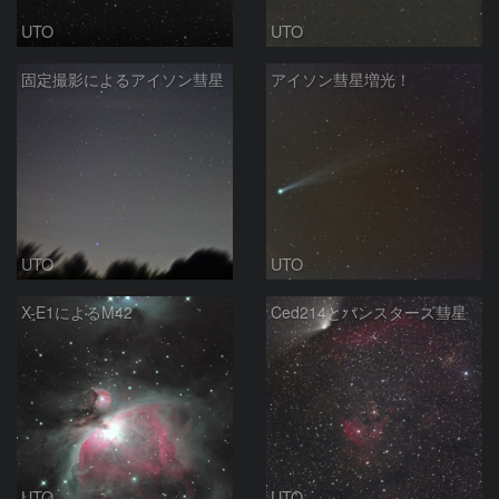
UTO
UTO
固定撮影によるアイソン彗星
アイソン彗星増光！
UTO
UTO
X-E1によるM42
Ced214とパンスターズ彗星
UTO
UTO