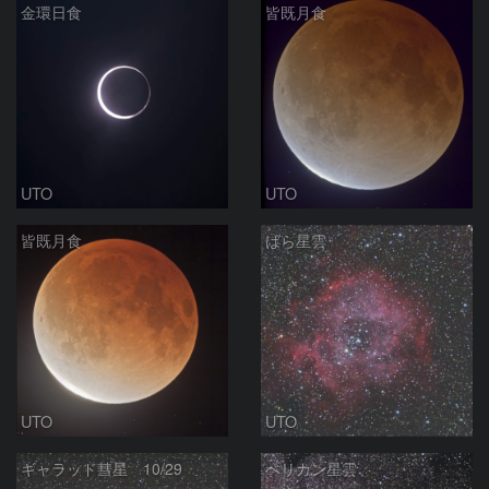
金環日食
皆既月食
UTO
UTO
皆既月食
ばら星雲
UTO
UTO
ギャラッド彗星 10/29
ペリカン星雲