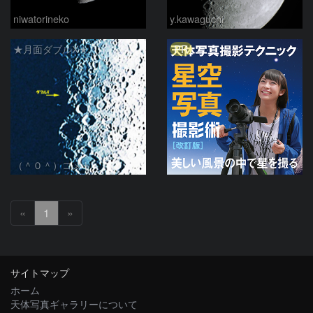
niwatorineko
y.kawaguchi
PR
★月面ダブルⅩ★
（＾０＾）コメト
«
1
»
サイトマップ
ホーム
天体写真ギャラリーについて