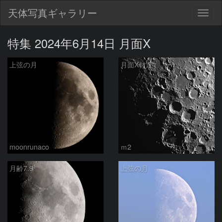
天体写真ギャラリー
Togg
navig
特集 2024年6月14日 月面X
上弦の月
月面X付近
moonrunaco
ｍ2
月齢7.9
上弦の月