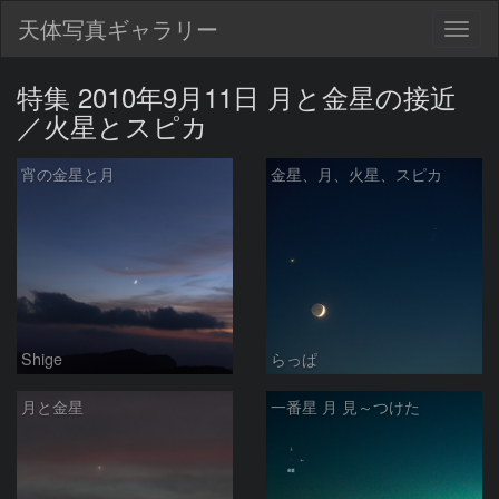
天体写真ギャラリー
Togg
navig
特集 2010年9月11日 月と金星の接近
／火星とスピカ
宵の金星と月
金星、月、火星、スピカ
Shige
らっぱ
月と金星
一番星 月 見～つけた