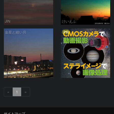
JIN
けいえふ
PR
金星と細い月
星空公団（はらだ）
«
1
»
サイトマップ