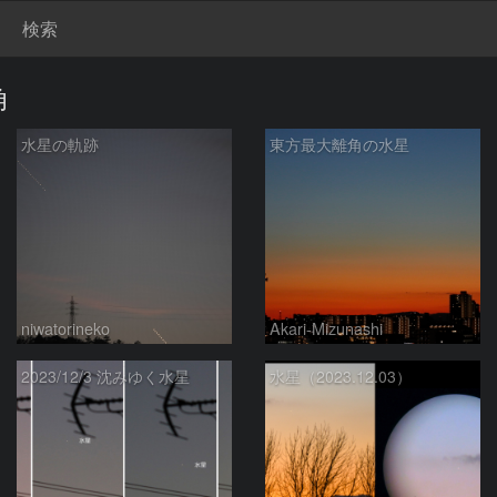
検索
角
水星の軌跡
東方最大離角の水星
niwatorineko
Akari-Mizunashi
2023/12/3 沈みゆく水星
水星（2023.12.03）