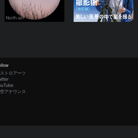
North-ain
llow
ストロアーツ
itter
ouTube
空アナウンス