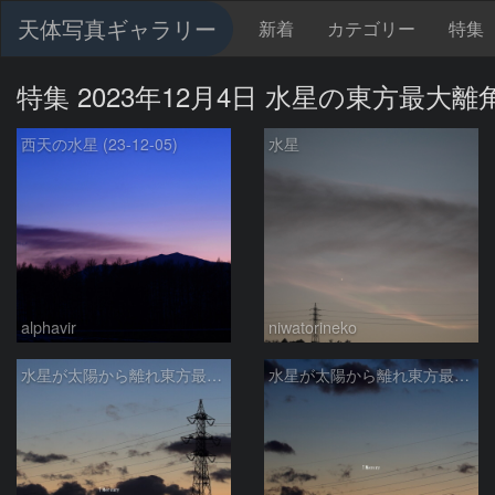
天体写真ギャラリー
新着
カテゴリー
特集
特集 2023年12月4日 水星の東方最大離
西天の水星 (23-12-05)
水星
alphavir
niwatorineko
水星が太陽から離れ東方最大離角
水星が太陽から離れ東方最大離角