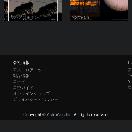
小犬のプロキオン
North-ain
会社情報
Fo
アストロアーツ
ア
製品情報
Tw
星ナビ
Y
星空ガイド
星
オンラインショップ
プライバシー・ポリシー
Copyright ©
AstroArts Inc
. All rights reserved.