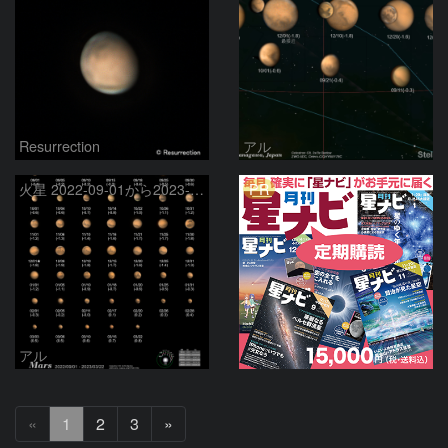
Resurrection
アル
PR
火星 2022-09-01から2023-03-22
アル
次
«
1
2
3
»
へ