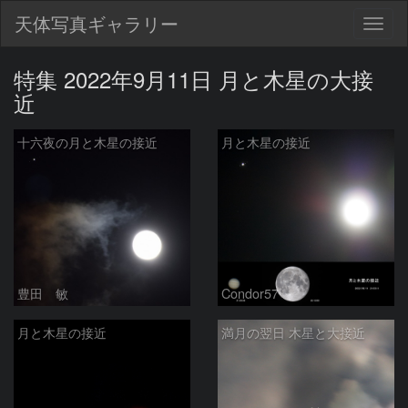
天体写真ギャラリー
Togg
navig
特集 2022年9月11日 月と木星の大接
近
十六夜の月と木星の接近
月と木星の接近
豊田 敏
Condor57
月と木星の接近
満月の翌日 木星と大接近