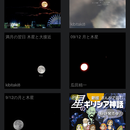
山田昇
kibitaki8
満月の翌日 木星と大接近
09/12 月と木星
kibitaki8
瓜田精一
PR
9/12の月と木星