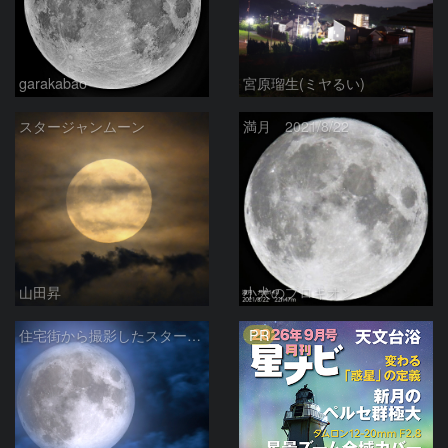
garakabao
宮原瑠生(ミヤるい)
スタージャンムーン
満月 2021/8/22
山田昇
小犬のプロキオン
PR
住宅街から撮影したスタージェンムーン(チョウザメ月)