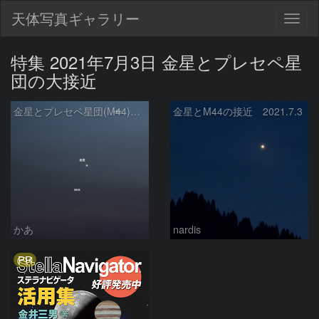
天体写真ギャラリー
Togg
navig
特集 2021年7月3日 金星とプレセペ星
団の大接近
金星とプレセペ星団(M44)の大接近
金星とM44の接近 2021.7.3
かあ
nardis
PR