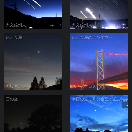
天文信州人
天文信州人
月と金星
月と金星のランデブー
カワヤン
サザンクロス
西の空
南西の空で月と金星が並ぶ!! ― (2)