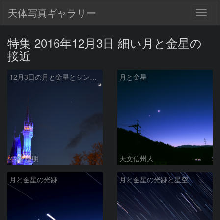
天体写真ギャラリー
Togg
navig
特集 2016年12月3日 細い月と金星の
接近
12月3日の月と金星とシンデレラ城
月と金星
小沼 道明
天文信州人
月と金星の光跡
月と金星の光跡と星空