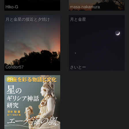
Hiko-G
masa-nakamura
月と金星の接近と夕焼け
月と金星
Condor57
さいとー
PR