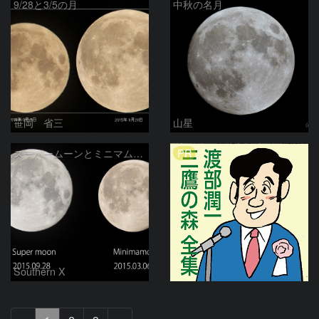
9/28と3/5の月
中秋の名月
笹岡 省三
山星
PR
スーパームーンとミニマムーン
Southern X