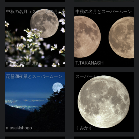
中秋の名月（２）「萩の月」
中秋の名月とスーパームーン
masa-nakamura
T.TAKANASHI
琵琶湖夜景とスーパームーン
スーパームーン
masakishogo
くみかず