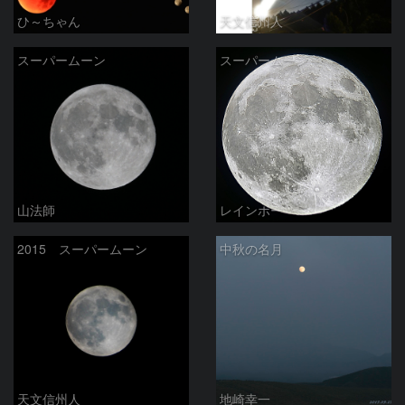
ひ～ちゃん
天文信州人
スーパームーン
スーパームーン
山法師
レインボー
2015 スーパームーン
中秋の名月
天文信州人
地崎幸一