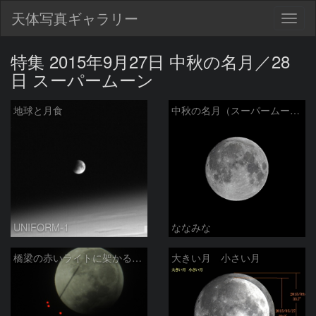
天体写真ギャラリー
Togg
navig
特集 2015年9月27日 中秋の名月／28
日 スーパームーン
地球と月食
中秋の名月（スーパームーンの一日前）
UNIFORM-1
ななみな
橋梁の赤いライトに架かる月食終盤の月
大きい月 小さい月