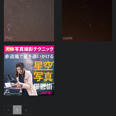
PbO
castle
PR
«
1
»