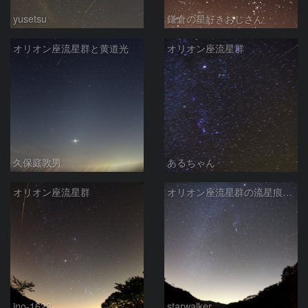
yusetsu
鎌倉の星好きおじさん
オリオン座流星群と黄道光
オリオン座流星群
久保庭敦男
あるちゃん
オリオン座流星群
オリオン座流星群の流星痕・23分後
ino-1623
starwalker