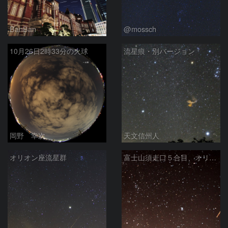
BanBan
@mossch
10月26日2時33分の火球
流星痕・別バージョン
岡野 幸次
天文信州人
オリオン座流星群
富士山須走口５合目、オリオン座流星群火球＋痕