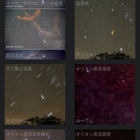
オリオン群火球に伴う永続痕
流星痕
栗田直幸
天文信州人
大三角と流星
オリオン座流星群
天文信州人
みーでん
オリオン座流星群極大
オリオン座流星群