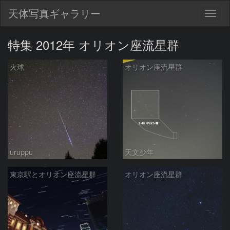
天体写真ギャラリー
Togg
navig
特集 2012年 オリオン座流星群
火球
オリオン座流星群
uruppu
天文少年
東京駅とオリオン座流星群
オリオン座流星群