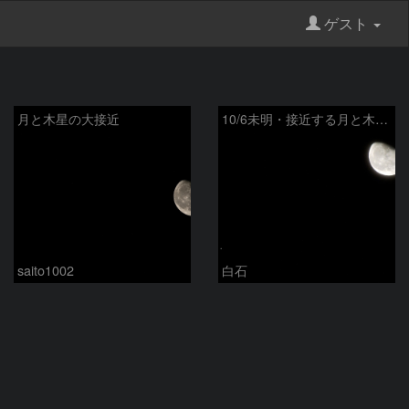
ゲスト
月と木星の大接近
10/6未明・接近する月と木星その2
saito1002
白石