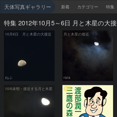
天体写真ギャラリー
新着
カテゴリー
特集
特集 2012年10月5～6日 月と木星の大
10月6日 月と木星の大接近
月と木星の接近
ねぶ
rara
PR
10/6未明・接近する月と木星