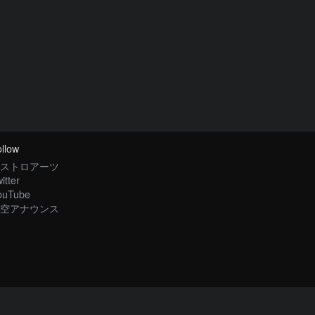
llow
ストロアーツ
itter
ouTube
空アナウンス