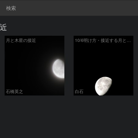
検索
接近
月と木星の接近
10/6明け方・接近する月と木星
石橋英之
白石