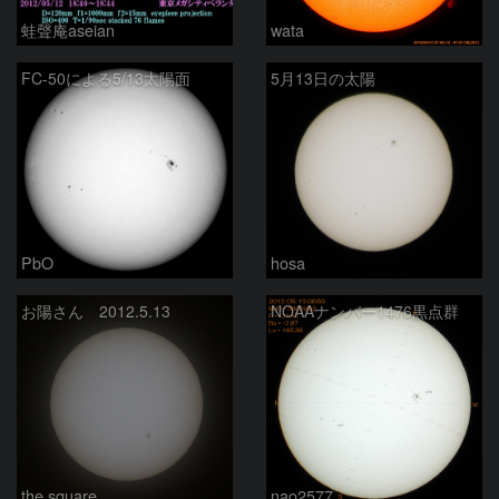
蛙聲庵aseian
wata
FC-50による5/13太陽面
5月13日の太陽
PbO
hosa
お陽さん 2012.5.13
NOAAナンバー1476黒点群
the square
nao2577