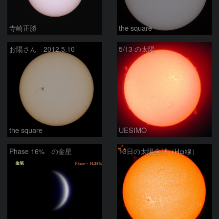
寺崎正勝
the square
お陽さん 2012.5.10
5/13 の太陽
the square
UESIMO
Phase 16% の金星
13日の太陽全球（Hα線）