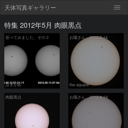
天体写真ギャラリー
Togg
navig
特集 2012年5月 肉眼黒点
並べてみました。その２
お陽さん 2012.5.14
みずがめ
the square
肉眼黒点
お陽さん 2012.4.19