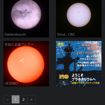
Daidarabocchi
Sirius / OAC
PR
早朝の太陽フレアー
UESIMO
次
«
1
2
»
へ