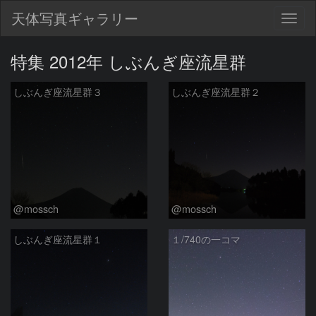
天体写真ギャラリー
Togg
navig
特集 2012年 しぶんぎ座流星群
しぶんぎ座流星群３
しぶんぎ座流星群２
@mossch
@mossch
しぶんぎ座流星群１
１/740の一コマ