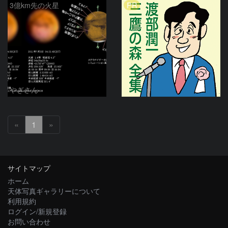
PR
3億km先の火星
やぎさん
«
1
»
サイトマップ
ホーム
天体写真ギャラリーについて
利用規約
ログイン/新規登録
お問い合わせ