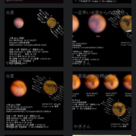
火星
一足早い火星からの雪便り
やぎさん
やぎさん
火星
火星面の50分間の変化
やぎさん
やぎさん