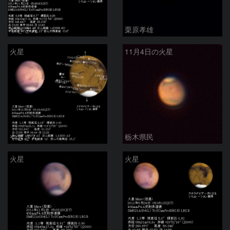
やぎさん
栗原孝雄
火星
11月4日の火星
やぎさん
栃木県民
火星
火星