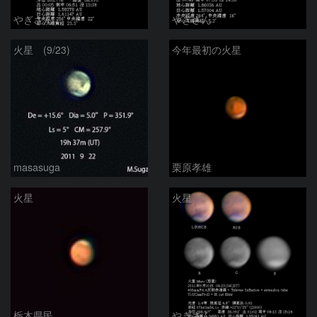
やぎさん
やぎさん
火星 (9/23)
今年最初の火星
masasuga
栗原孝雄
火星
火星
栃木県民
やぎさん