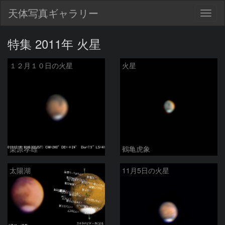
天体写真ギャラリー
Togg
navig
特集 2011年 火星
１２月１０日の火星
火星
栗原孝雄
鶴亀虎象
太陽湖
11月5日の火星