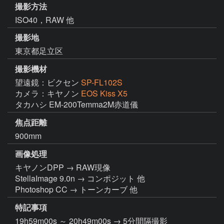
撮影方法
ISO40，RAW 他
撮影地
東京都足立区
撮影機材
望遠鏡：ビクセン
SP-FL102S
カメラ：キヤノン
EOS Kiss X5
タカハシ EM-200Temma2M赤道儀
焦点距離
900mm
画像処理
キヤノンDPP → RAW現像

StellaImage 9.0n → コンポジット 他

Photoshop CC → トーンカーブ 他
特記事項
19h59m00s ～ 20h49m00s → 5分間隔撮影
