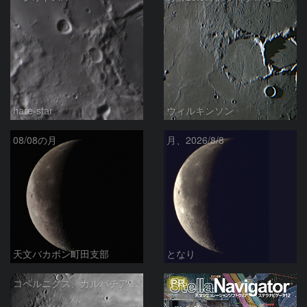
hare-star
ウィルキンソン
08/08の月
月、2026/8/8
天文バカボン町田支部
となり
PR
コペルニクス、カルパチア山脈付近