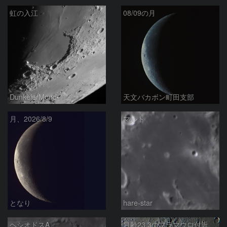
虹の入江
08/09の月
DunkelerMond
天文バカボン町田支部
月、2026/8/9
マルト
となり
hare-star
ヘシオドスA
月齢23.3のフラマウロ付近