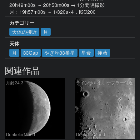
20h49m00s ～ 20h53m00s → 1分間隔撮影

月：19h57m00s ～ 1/320s×4，ISO200
カテゴリー
天体の接近
月
天体
月
33Cap
やぎ座33番星
星食
掩蔽
関連作品
月齢24.3
ラインホルト、ケプラー付近
DunkelerMond
DunkelerMond