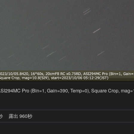
SI294MC Pro (Bin=1, Gain=390, Temp=0), Square Crop, mag=1
9秒
露出 960秒