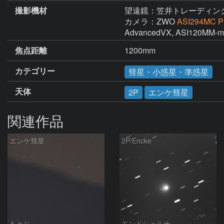
撮影機材
望遠鏡：笠井トレーディン
カメラ：ZWO
ASI294MC P
AdvancedVX, ASI120MM-mi
焦点距離
1200mm
カテゴリー
彗星・小惑星・準惑星
天体
2P
エンケ彗星
関連作品
エンケ彗星
2P/Encke
もとじ
モンドシャルナ