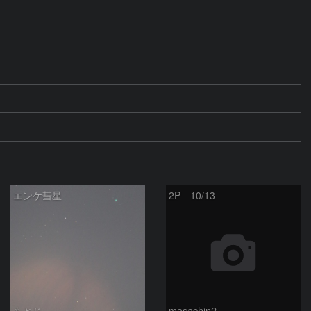
エンケ彗星
2P 10/13
もとじ
masachin2