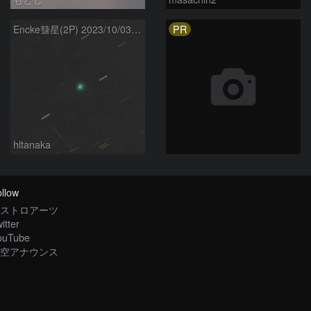
PR
Encke彗星(2P) 2023/10/03 しし座
hltanaka
llow
ストロアーツ
itter
ouTube
空アナウンス