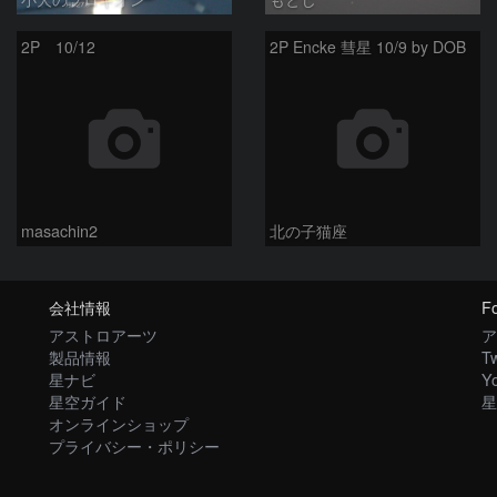
2P 10/12
2P Encke 彗星 10/9 by DOB
masachin2
北の子猫座
会社情報
Fo
アストロアーツ
ア
製品情報
Tw
星ナビ
Y
星空ガイド
星
オンラインショップ
プライバシー・ポリシー