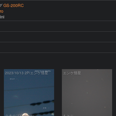
グ
GS-200RC
ro
ni
2023/10/13 2P/エンケ彗星
エンケ彗星
小犬のプロキオン
もとじ