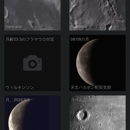
hare-star
hare-star
月齢23.3のフラマウロ付近
08/08の月
ウィルキンソン
天文バカボン町田支部
月、2026/8/8
コペルニクス、カルパチア山脈付近