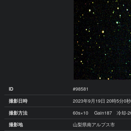
ID
#98581
撮影日時
2023年9月19日 20時5分0
撮影方法
60s×10 Gain187 冷却-20
撮影地
山梨県南アルプス市