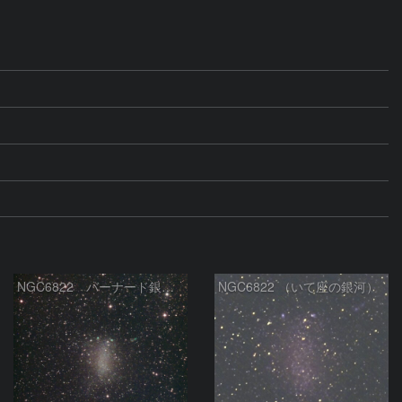
NGC6822 バーナード銀河 いて座
NGC6822 （いて座の銀河）