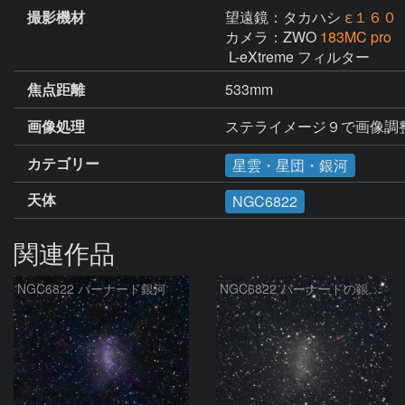
撮影機材
望遠鏡：タカハシ
ε１６０
カメラ：ZWO
183MC pro
 L-eXtreme フィルター
焦点距離
533mm
画像処理
ステライメージ９で画像調整　Ph
カテゴリー
星雲・星団・銀河
天体
NGC6822
関連作品
NGC6822 バーナード銀河
NGC6822 バーナードの銀河 いて座