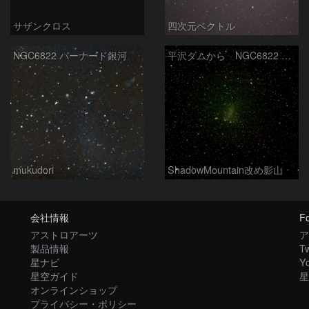
サザンクロス
四次元ベクトル
NGC6822 バーナード銀河
平沢ダムから NGC6822 バーナード銀河
mukudori
ShadowMountain改め影山
会社情報
Fo
アストロアーツ
ア
製品情報
Tw
星ナビ
Y
星空ガイド
星
オンラインショップ
プライバシー・ポリシー