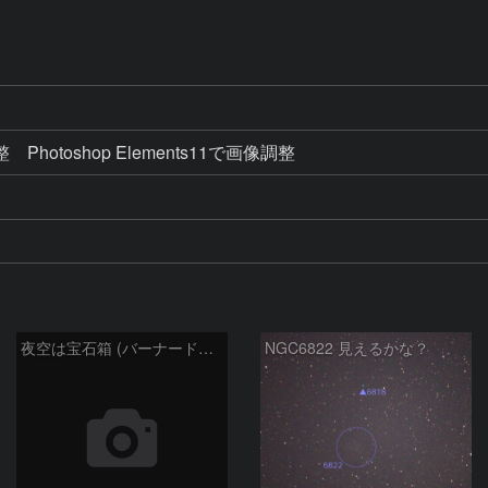
otoshop Elements11で画像調整　
夜空は宝石箱 (バーナードの銀河 NGC6822) Seestar50
NGC6822 見えるかな？