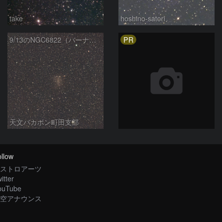
take
hoshino-satori
PR
9/13のNGC6822（バーナード銀河）
天文バカボン町田支部
llow
ストロアーツ
itter
ouTube
空アナウンス