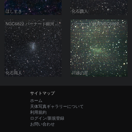
ほしすき
化石職人
NGC6822 バーナード銀河 いて座
バーナード銀河NGC6822
化石職人
川越の星
サイトマップ
ホーム
天体写真ギャラリーについて
利用規約
ログイン/新規登録
お問い合わせ