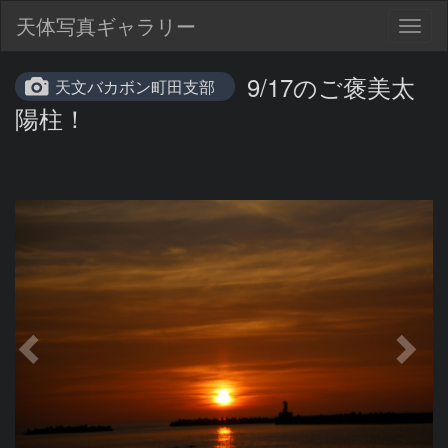
天体写真ギャラリー
Togg
navig
9/17のご褒美太
天文バカボン町田支部
陽柱！