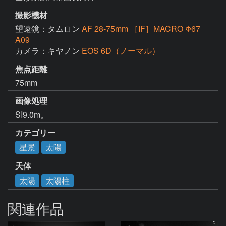
撮影機材
望遠鏡：タムロン
AF 28-75mm ［IF］MACRO Φ67
A09
カメラ：キヤノン
EOS 6D（ノーマル）
焦点距離
75mm
画像処理
SI9.0m。
カテゴリー
星景
太陽
天体
太陽
太陽柱
関連作品