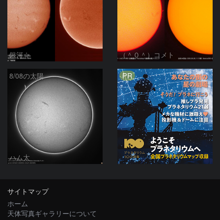
銀河☆
（＾０＾）コメト
PR
8/08の太陽
ハム太
サイトマップ
ホーム
天体写真ギャラリーについて