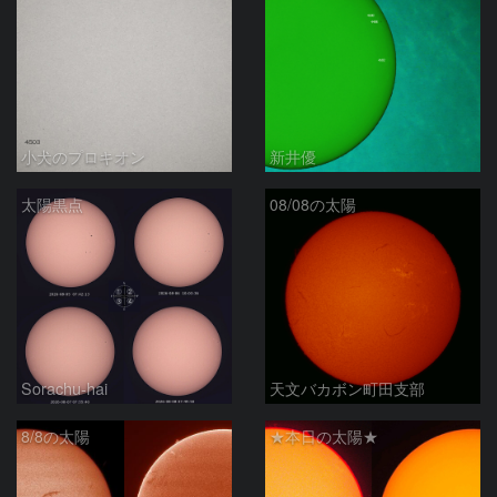
小犬のプロキオン
新井優
太陽黒点
08/08の太陽
Sorachu-hai
天文バカボン町田支部
8/8の太陽
★本日の太陽★