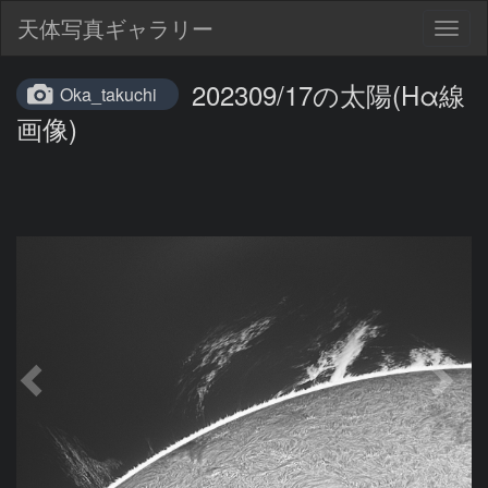
天体写真ギャラリー
Togg
navig
202309/17の太陽(Hα線
Oka_takuchi
画像)