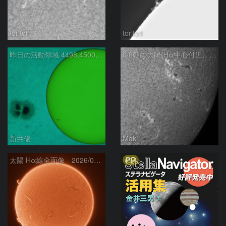
toritori
toritori
昨日の活動領域 4498,4500：2026/08/05
8/6朝の太陽(Hα中心付近、4498、4502付近)
新井優
Maki
PR
太陽 Hα線全面像 2026/08/06