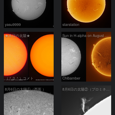
yasu9999
starstation
★本日の太陽★
Sun in H-alpha on August 6, 2026
（＾０＾）コメト
Chibamber
8月6日の太陽①（西面 ）
8月6日の太陽②（プロミネン北東縁 ）