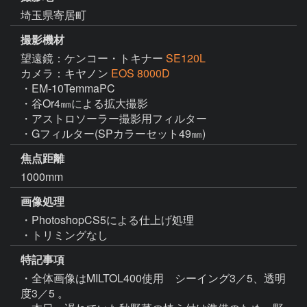
埼玉県寄居町
撮影機材
望遠鏡：ケンコー・トキナー
SE120L
カメラ：キヤノン
EOS 8000D
・EM-10TemmaPC

・谷Or4㎜による拡大撮影

・アストロソーラー撮影用フィルター

・Gフィルター(SPカラーセット49㎜)
焦点距離
1000mm
画像処理
・PhotoshopCS5による仕上げ処理

・トリミングなし
特記事項
・全体画像はMILTOL400使用　シーイング3／5、透明
度3／5 。
