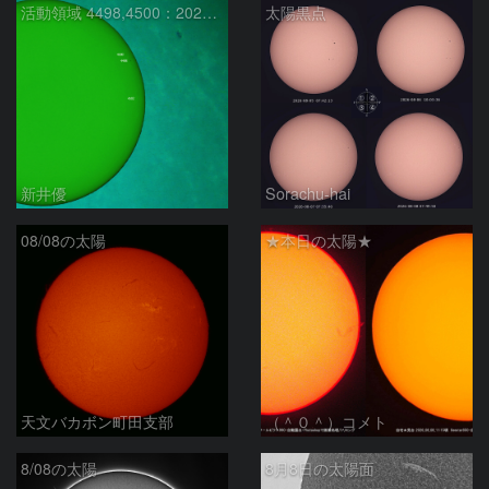
活動領域 4498,4500：2026/08/08
太陽黒点
新井優
Sorachu-hai
08/08の太陽
★本日の太陽★
天文バカボン町田支部
（＾０＾）コメト
8/08の太陽
8月8日の太陽面