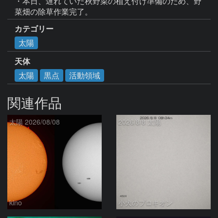
・本日、遅れていた秋野菜の植え付け準備のため、野
菜畑の除草作業完了。
カテゴリー
太陽
天体
太陽
黒点
活動領域
関連作品
太陽 2026/08/08
2026/8/8 太陽
kino
小犬のプロキオン