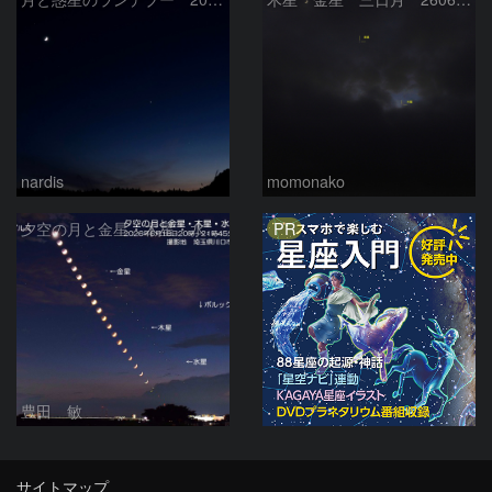
nardis
momonako
PR
夕空の月と金星・木星・水星の接近 2026/6/18
豊田 敏
サイトマップ