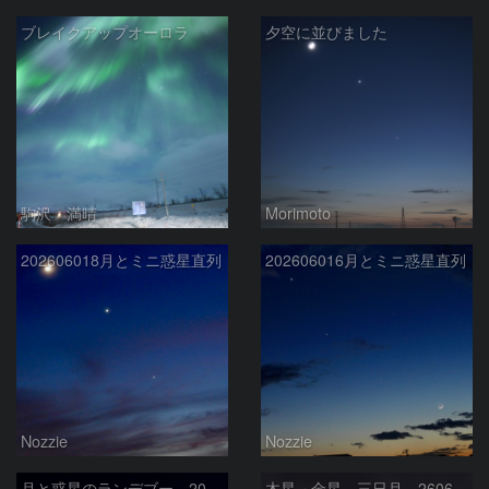
ブレイクアップオーロラ
夕空に並びました
駒沢 満晴
Morimoto
202606018月とミニ惑星直列
202606016月とミニ惑星直列
Nozzie
Nozzie
月と惑星のランデブー 2026/06/19
木星 金星 三日月 260618