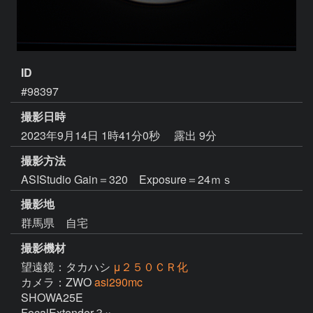
ID
#98397
撮影日時
2023年9月14日 1時41分0秒
露出 9分
撮影方法
ASIStudio Gain＝320 Exposure＝24ｍｓ
撮影地
群馬県 自宅
撮影機材
望遠鏡：タカハシ
μ２５０ＣＲ化
カメラ：ZWO
asi290mc
SHOWA25E  

FocalExtender３×
