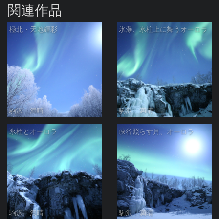
関連作品
極北・天地輝彩
氷瀑、氷柱上に舞うオーロラ
駒沢 満晴
駒沢 満晴
氷柱とオーロラ
峡谷照らす月、オーロラ
駒沢 満晴
駒沢 満晴