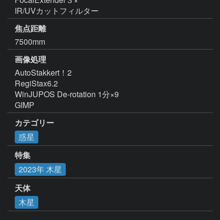
IR/UVカットフィルター
焦点距離
7500mm
画像処理
AutoStakkert！2  

RegiStax6.2

WinJUPOS De-rotation 1分×9

GIMP
カテゴリー
惑星
特集
2023年 木星
天体
木星