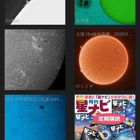
toritori
新井優
8/6朝の太陽(Hα中心付近、4498、4502付近)
太陽 Hα線全面像 2026/08/06
Maki
のくとす
PR
黒点半暗部周辺の現象(4498、4502付近)8/6