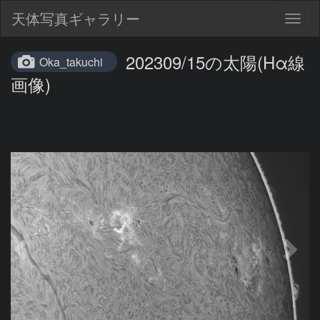
天体写真ギャラリー
Togg
navig
202309/15の太陽(Hα線
Oka_takuchi
画像)