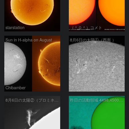
starstation
（＾０＾）コメト
Sun in H-alpha on August 6, 2026
8月6日の太陽①（西面 ）
Chibamber
toritori
8月6日の太陽②（プロミネン北東縁 ）
昨日の活動領域 4498,4500：2026/08/05