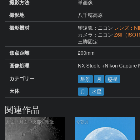
撮影方法
単画像
撮影地
八千穂高原
撮影機材
望遠鏡：ニコン
レンズ：NIKKO
カメラ：ニコン
Z6Ⅱ（ISO1
三脚固定
焦点距離
200mm
画像処理
NX Studio +Nikon Capture
カテゴリー
星景
月
惑星
天体
月
水星
関連作品
月面「月面中央部」附近
今朝月