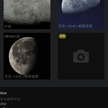
かあ
天文バカボン町田支部
PR
08/04の月
天文バカボン町田支部
llow
ストロアーツ
itter