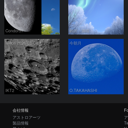
Condor57
駒沢 満晴
Moon 2026-08-04
今朝月
IKT2
O.TAKAHASHI
会社情報
Fo
アストロアーツ
ア
製品情報
Tw