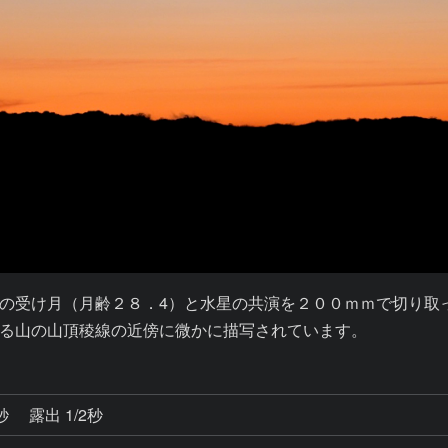
の受け月（月齢２８．4）と水星の共演を２００ｍｍで切り取っ
る山の山頂稜線の近傍に微かに描写されています。
1秒
露出 1/2秒