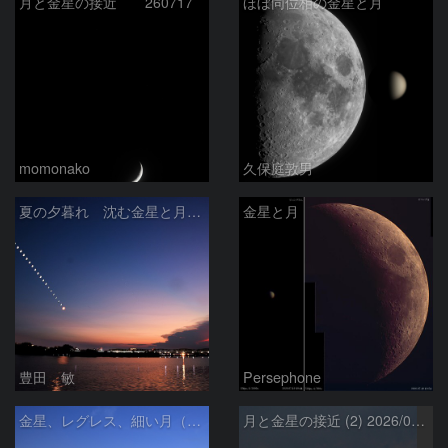
月と金星の接近 260717
ほぼ同位相の金星と月
momonako
久保庭敦男
夏の夕暮れ 沈む金星と月 2026/7/20
金星と月
豊田 敏
Persephone
金星、レグレス、細い月（７月１６日）
月と金星の接近 (2) 2026/07/17