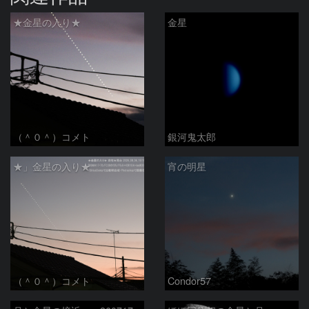
★金星の入り★
金星
（＾０＾）コメト
銀河鬼太郎
★」金星の入り★
宵の明星
（＾０＾）コメト
Condor57