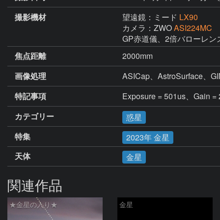
撮影機材
望遠鏡：ミード
LX90
カメラ：ZWO
ASI224MC
GP赤道儀、2倍バローレンズ、M
焦点距離
2000mm
画像処理
ASICap、AstroSurface
特記事項
Exposure = 501us、Gain = 
カテゴリー
惑星
特集
2023年 金星
天体
金星
関連作品
★金星の入り★
金星