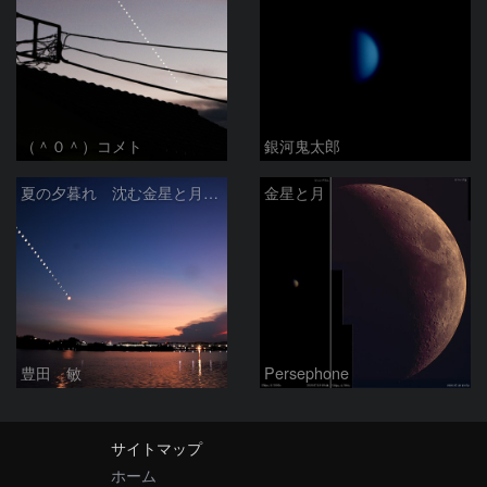
（＾０＾）コメト
銀河鬼太郎
夏の夕暮れ 沈む金星と月 2026/7/20
金星と月
豊田 敏
Persephone
サイトマップ
ホーム