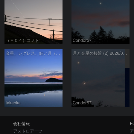
（＾０＾）コメト
Condor57
金星、レグレス、細い月（７月１６日）
月と金星の接近 (2) 2026/07/17
takaoka
Condor57
会社情報
Fo
アストロアーツ
ア