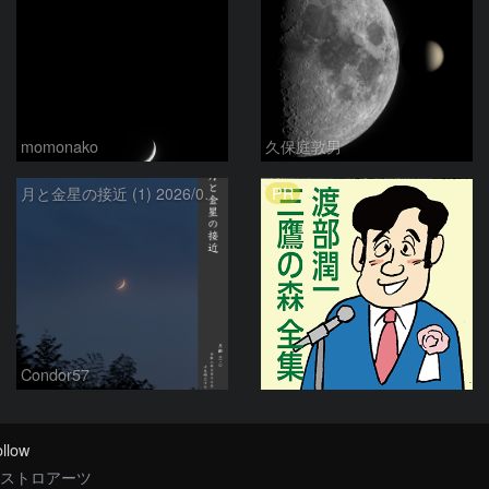
momonako
久保庭敦男
PR
月と金星の接近 (1) 2026/07/17
Condor57
llow
ストロアーツ